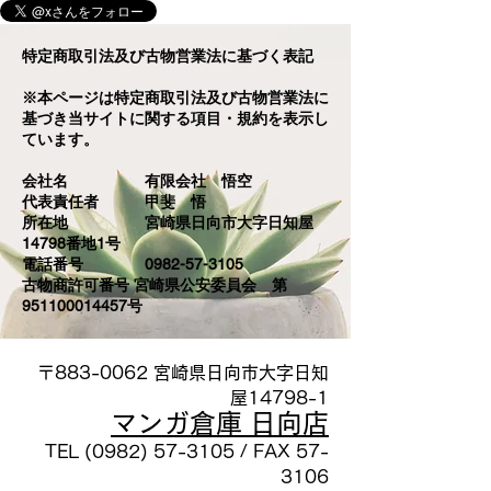
特定商取引法及び古物営業法に基づく表記
​※本ページは特定商取引法及び古物営業法に
基づき当サイトに関する項目・規約を表示し
ています。
会社名 有限会社 悟空
代表責任者 甲斐 悟
所在地 宮崎県日向市大字日知屋
14798番地1号
電話番号
0982-57-3105
古物商許可番号 宮崎県公安委員会 第
951100014457号
​〒883-0062 宮崎県日向市大字日知
屋14798-1
マンガ倉庫 日向店
TEL (0982) 57-3105 / FAX 57-
3106