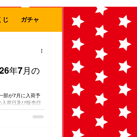
くじ
ガチャ
ト
26年7月の
ぬりえ
一部が7月に入荷予
の入荷日及び販売日
のお問い合わせ頂いて
アミューズ
・｀)m ※また販売延
す。 #マンガ倉庫日