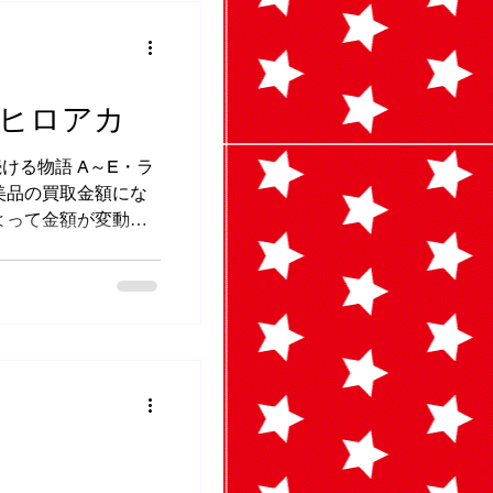
 ヒロアカ
ける物語 A～E・ラ
美品の買取金額にな
よって金額が変動・