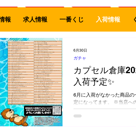
情報
求人情報
一番くじ
入荷情報
ル
古着
釣具
買取情報
ゲームソフ
6月30日
ガチャ
おもちゃ
コミック
カード
スポーツ
カプセル倉庫20
入荷予定✨
家電
楽器
CD/DVD/Blu-ray
服飾品
6月に入荷がなかった商品の
定になってます。 ※当店へ
は不明ですので、お電話で
雑貨、食器
募集
工具
フィギュア
もお答え出来ません(m´・ω
期や中止になる場合もありま
向店