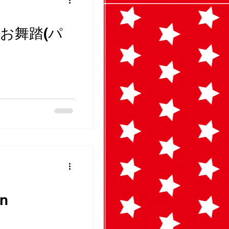
お舞踏(パ
n