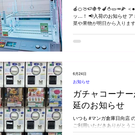
🍎🍊🍈🍉🍇🥦🍆🍅🥒🥕
ッ…！ 📢入荷のお知らせ 
菜や果物が明日から入ります
なー(^ω^≡^ω^)❤お楽しみに 🥦
🍉🍇
6月24日
お知らせ
ガチャコーナー
延のお知らせ
いつも #マンガ倉庫日向店 
ご利用いただきありがとうご
諸事情により商品の入荷が遅