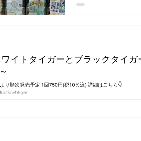
待ちになってるお客様には
ております。 人気商品が販
たらXにてお知らせ致します
ちください🙇‍♂️
ホワイトタイガーとブラックタイガ
～
土)より順次発売予定 1回750円(税10％込) 詳細はこちら👇️
ducts/wbtiger