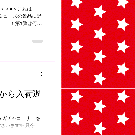
 ＜●＞＜●＞これは
アミューズの景品に野
！！！第1弾は何か
🍅🥒🥕🌽🍎🍊🍈
から入荷遅
の ガチャコーナーを
ざいます✨ 只今、
れております。 お