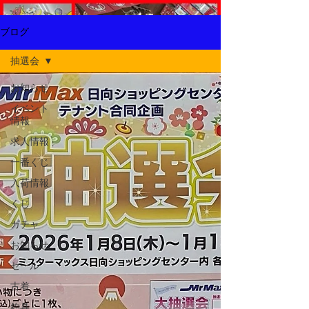
ブログ
抽選会
お知らせ
イベント
情報
求人情報
一番くじ
入荷情報
くじ
ガチャ
お知らせ
セール
古着
釣具