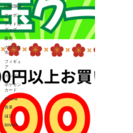
LINE限定
クーポン
アイドル
グッズ
販売
ガラクタ
市
フィギュ
ア
ガンプラ
ポケモン
カード
iPhone
青果
縁日
BINGO