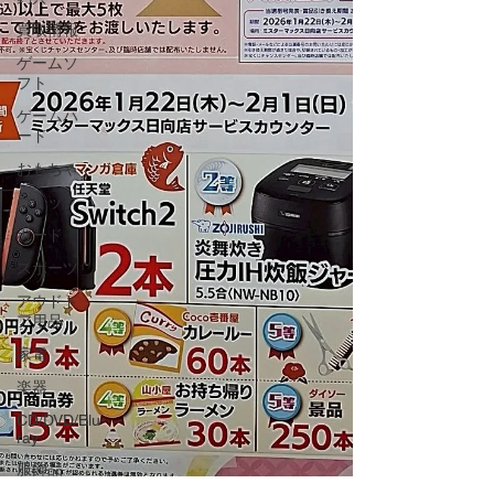
買取情報
ゲームソ
フト
ゲームハ
ード
おもちゃ
コミック
カード
スポーツ
アウドド
ア用品
家電
楽器
CD/DVD/Blu-
ray
服飾品