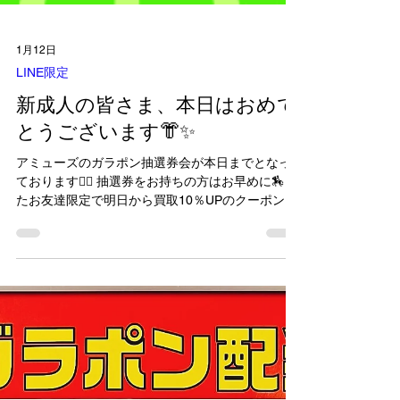
1月12日
LINE限定
新成人の皆さま、本日はおめで
とうございます👘✨
アミューズのガラポン抽選券会が本日までとなっ
ております🙇‍♂️ 抽選券をお持ちの方はお早めに🏇 ま
たお友達限定で明日から買取10％UPのクーポンを
プレゼント🎁 ぜひご利用ください👛🆙