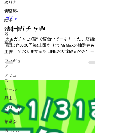
ぬりえ
青空市
絵本
1月16日
ガチャ
雑貨、食
器
天国ガチャ👼
募集
天国ガチャご好評で稼働中でーす！ また、店舗お
工具
買上げ1,000円毎(上限あり)でMrMaxの抽選券もお
フィギュ
配りしております🎫✨ LINEお友達限定のお年玉ク
ア
ーポン・お買上げ10%🆙クーポンも今月末までな
ので、まだ使ってない方はぜひー✨
アミュー
ズ
リール
品出し
フリーマ
ーケット
抽選会
ガラポン