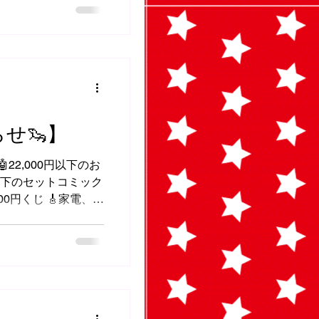
象外です🙇‍♂️💦
らせ🦦】
22,000円以下のお
0円以下のセットコミック
500円くじ 🎸家電、雑
20％OFF 🎮️
同時購入で2,0...