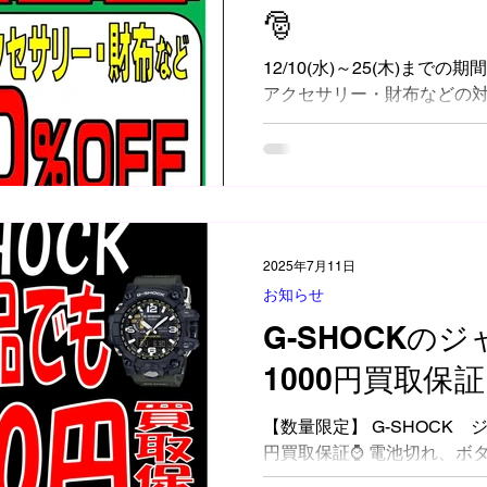
🎅
12/10(水)～25(木)までの
アクセサリー・財布などの対象
🔔 ※他のセール、割引との
パーブランド・衣料品・新
🙇‍♂️💦
2025年7月11日
お知らせ
G-SHOCKの
1000円買取保証
【数量限定】 G-SHOCK 
円買取保証⌚ 電池切れ、ボ
大丈夫です(*^^*) ⚠G-SHO