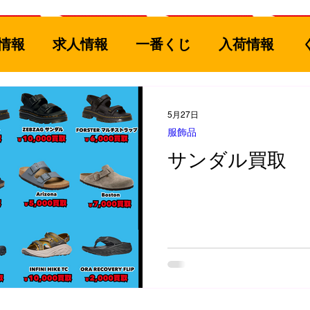
情報
求人情報
一番くじ
入荷情報
ル
古着
釣具
買取情報
ゲームソフ
5月27日
服飾品
おもちゃ
コミック
カード
スポーツ
サンダル買取
家電
楽器
CD/DVD/Blu-ray
服飾品
雑貨、食器
募集
工具
フィギュア