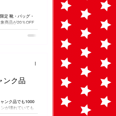
期間限定 靴・バッグ・
商品が20％OFF
併用不可 また、スー
品ピアスは対象外です
ジャンク品
ジャンク品でも1000
タンが壊れていても
CKのみBaby-Gは不