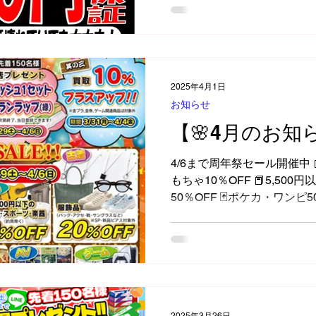
可、著しい破損やパーツ欠品は対
2025年4月1日
お知らせ
【🌸4月のお知
4/6まで周年祭セール開催中 
もちゃ10％OFF 📕5,50
50％OFF 🃏ポケカ・ワンピ
貨、楽器、スポハ 22,000円以下
1,980円以上のソフトとハード
2025年3月26日