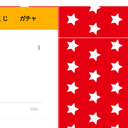
くじ
ガチャ
ト
ぬりえ
アミューズ