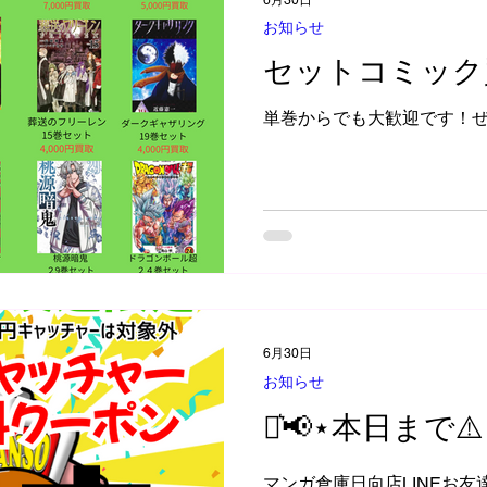
お知らせ
セットコミック
単巻からでも大歓迎です！
6月30日
お知らせ
⋆͛📢⋆本日まで⚠️
マンガ倉庫日向店LINEお友