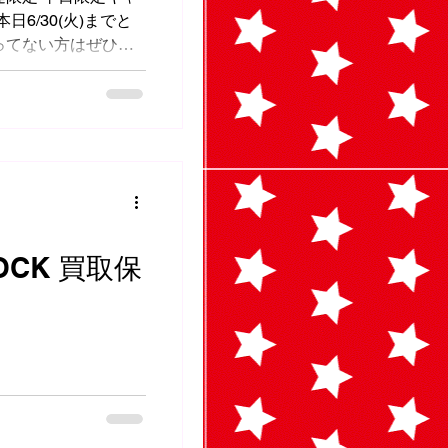
6/30(火)までと
ってない方はぜひご
どお得なお知らせや
すよ！ お友達登録は
e.me/kjq8073p
OCK 買取保