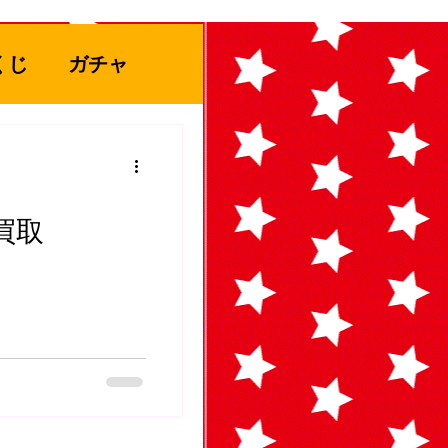
くじ
ガチャ
ト
ト買取
ぬりえ
アミューズ