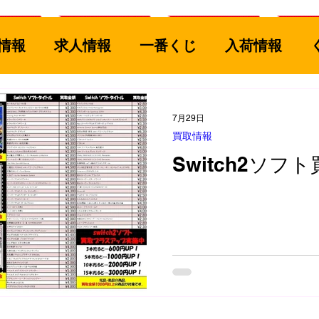
情報
求人情報
一番くじ
入荷情報
ル
古着
釣具
買取情報
ゲームソフ
7月29日
買取情報
おもちゃ
コミック
カード
スポーツ
Switch2ソフ
家電
楽器
CD/DVD/Blu-ray
服飾品
雑貨、食器
募集
工具
フィギュア