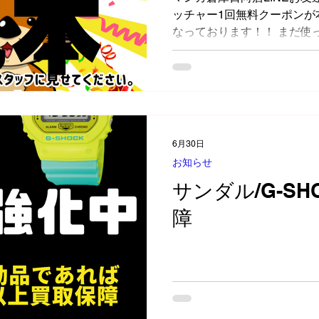
ッチャー1回無料クーポンが本日
なっております！！ まだ使
利用ください✨ 毎月2回ほ
LINE限定クーポンが届きま
こちらから👇 https://page.lin
6月30日
お知らせ
サンダル/G-SH
障