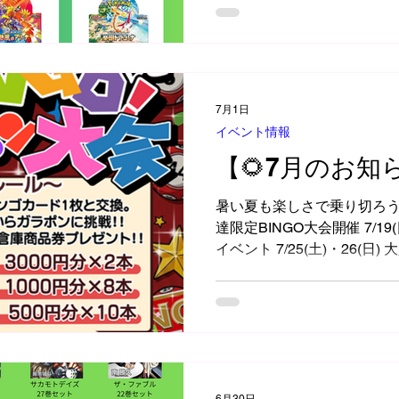
7月1日
イベント情報
【🌻7月のお知
暑い夏も楽しさで乗り切ろう🍉 7/4(土
達限定BINGO大会開催 7/19(
イベント 7/25(土)・26(日
LINE限定でクーポン配布👇 
日イベント1回無料 🆙買取プ
限定UFOキャッチャー1回無
ら🫸💥🫷 https://page.line
ものお売りください！ゲー
物衣料など買取強化してます
から↓ https://x.gd/zBs2O
6月30日