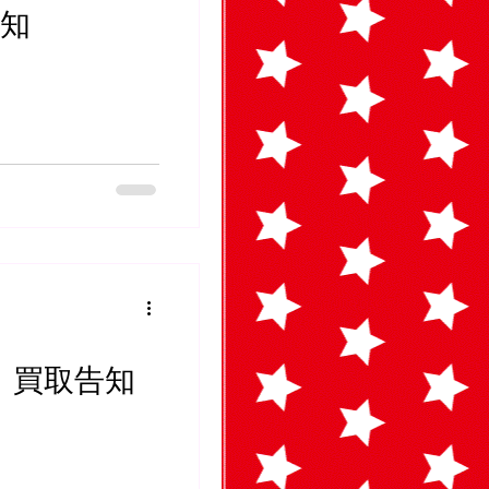
告知
フト 買取告知