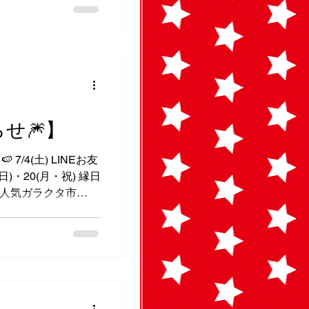
らせ🎆】
) LINEお友
日)・20(月・祝) 縁日
) 大人気ガラクタ市
BINGOカード 🎯縁
ラスアップ 👾平日
料 お友達登録はこち
.me/kjq8073p ご不要な
ム機本体、カード、夏
✨ 詳しくはコチラ