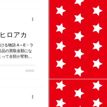
 ヒロアカ
ける物語 A～E・ラ
美品の買取金額にな
よって金額が変動・