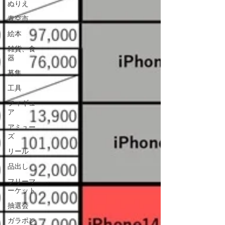
ぬりえ
青空市
絵本
雑貨、食
器
募集
工具
フィギュ
ア
アミュー
ズ
リール
品出し
フリーマ
ーケット
抽選会
ガラポン