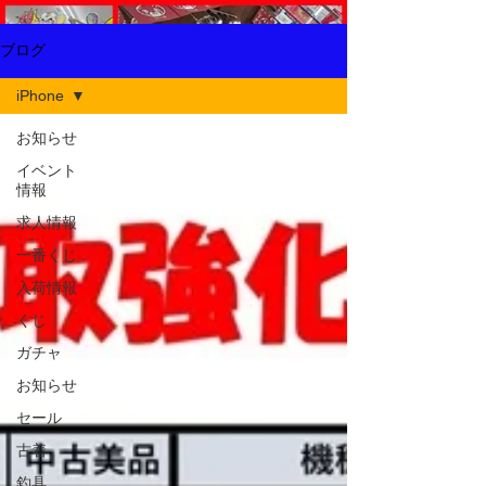
ブログ
iPhone
お知らせ
イベント
情報
求人情報
一番くじ
入荷情報
くじ
ガチャ
お知らせ
セール
古着
釣具