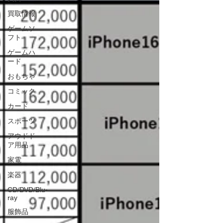
買取情報
ゲームソ
フト
ゲームハ
ード
おもちゃ
コミック
カード
スポーツ
アウドド
ア用品
家電
楽器
CD/DVD/Blu-
ray
服飾品