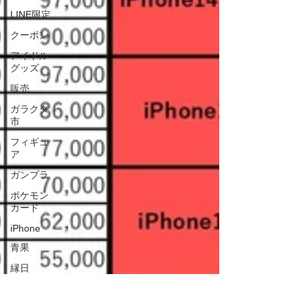
LINE限定
クーポン
アイドル
グッズ
販売
ガラクタ
市
フィギュ
ア
ガンプラ
ポケモン
カード
iPhone
青果
縁日
BINGO