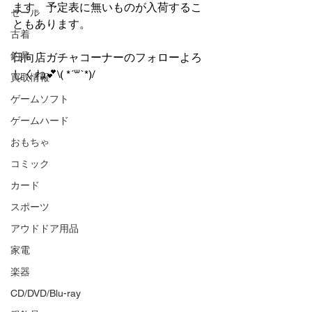
ます。予定表に無いものが入荷するこ
セール
ともあります。
古着
釣具
日向店ガチャコーナーのフォローよろ
しくね💕︎\( *´꒳`*)/
買取情報
ゲームソフト
ゲームハード
おもちゃ
コミック
カード
スポーツ
アウドドア用品
家電
楽器
CD/DVD/Blu-ray