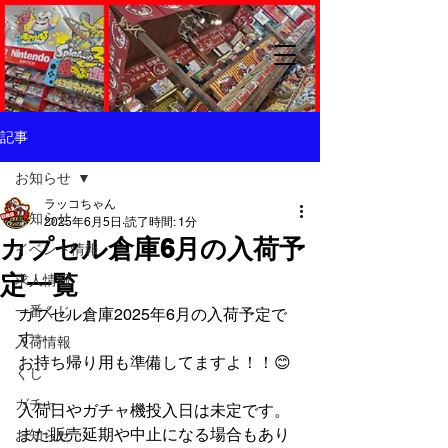
記事
お知らせ
ラッコちゃん
お知らせ
2025年6月5日
読了時間: 1分
カプセル倉庫6月の入荷予
イベント情報
定一覧
求人情報
一番くじ
カプセル倉庫2025年6月の入荷予定で
す✨
入荷情報
お持ち帰り用も準備してますよ！！😊
くじ
ガチャ
入荷日やガチャ機投入日は未定です。
また販売延期や中止になる場合もあり
お知らせ