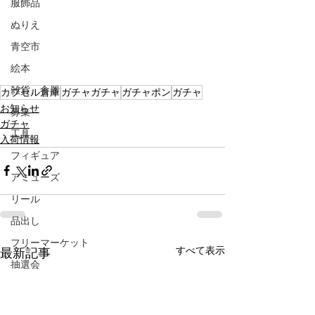
服飾品
ぬりえ
青空市
絵本
雑貨、食器
カプセル倉庫
ガチャガチャ
ガチャポン
ガチャ
お知らせ
募集
ガチャ
工具
入荷情報
フィギュア
アミューズ
リール
品出し
フリーマーケット
すべて表示
最新記事
抽選会
ガラポン
LINE限定