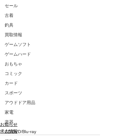
セール
古着
釣具
買取情報
ゲームソフト
ゲームハード
おもちゃ
コミック
カード
スポーツ
アウドドア用品
家電
楽器
お知らせ
求人情報
CD/DVD/Blu-ray