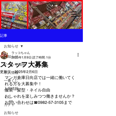
記事
お知らせ
ラッコちゃん
お知らせ
2025年1月9日
読了時間: 1分
スタッフ大募集
イベント情報
更新日：
2025年2月6日
求人情報
マンガ倉庫日向店では一緒に働いてく
一番くじ
れる方を大募集中！
入荷情報
服装・髪型・ネイル自由
おしゃれを楽しみつつ働きませんか？
くじ
お問い合わせは☎0982-57-3105まで
ガチャ
お知らせ