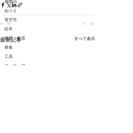
服飾品
ぬりえ
青空市
絵本
雑貨、食器
すべて表示
最新記事
募集
工具
フィギュア
アミューズ
リール
品出し
フリーマーケット
抽選会
ガラポン
LINE限定