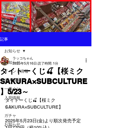
記事
お知らせ
ラッコちゃん
お知らせ
2025年5月16日
読了時間: 1分
タイトーくじ🍒【桜ミク
イベント情報
SAKURA×SUBCULTURE
求人情報
一番くじ
】5/23～
入荷情報
タイトーくじ🍒【桜ミク 
くじ
SAKURA×SUBCULTURE】
ガチャ
2025年5月23日(金)より順次発売予定
お知らせ
1回770円（税10%込）