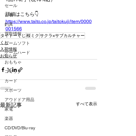
セール
詳細はこちら👇️
古着
https://www.taito.co.jp/taitokuji/item/0000
釣具
001566
買取情報
タイトーくじ
桜ミク
サクラ×サブカルチャー
くじ
ゲームソフト
入荷情報
ゲームハード
お知らせ
おもちゃ
コミック
カード
スポーツ
アウドドア用品
すべて表示
最新記事
家電
楽器
CD/DVD/Blu-ray