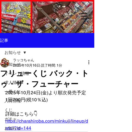
記事
お知らせ
ラッコちゃん
お知らせ
2025年10月16日
読了時間: 1分
フリューくじ バック・ト
イベント情報
ゥ・ザ・フューチャー
求人情報
一番くじ
2025年10月24日(金)より順次発売予定
1回790円(税10％込)
入荷情報
くじ
詳細はこちら👇️
ガチャ
https://charahiroba.com/minkuji/lineup/d
etail?id=144
お知らせ