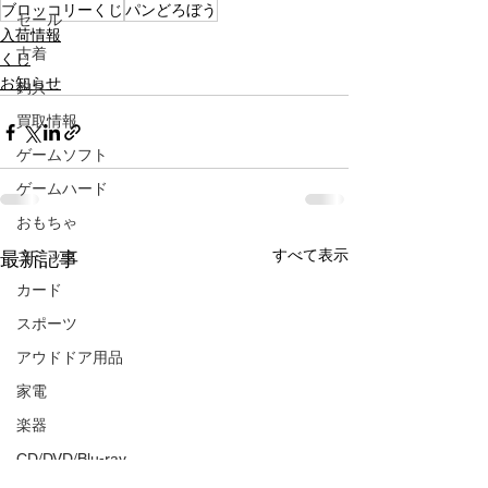
ブロッコリーくじ
パンどろぼう
セール
入荷情報
古着
くじ
お知らせ
釣具
買取情報
ゲームソフト
ゲームハード
おもちゃ
すべて表示
最新記事
コミック
カード
スポーツ
アウドドア用品
家電
楽器
CD/DVD/Blu-ray