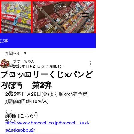
記事
お知らせ
ラッコちゃん
お知らせ
2025年11月21日
読了時間: 1分
ブロッコリーくじ×パンど
イベント情報
ろぼう 第2弾
求人情報
一番くじ
2025年11月28日(金)より順次発売予定
1回880円(税10％込)
入荷情報
くじ
詳細はこちら👇️
ガチャ
https://www.broccoli.co.jp/broccoli_kuzi/
pandorobou2/
お知らせ