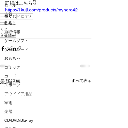
詳細はこちら👇️
セール
https://1kuji.com/products/myhero42
古着
一番くじ
ヒロアカ
一番くじ
釣具
くじ
買取情報
入荷情報
ゲームソフト
ゲームハード
おもちゃ
コミック
カード
すべて表示
最新記事
スポーツ
アウドドア用品
家電
楽器
CD/DVD/Blu-ray