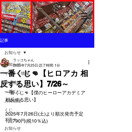
記事
お知らせ
ラッコちゃん
お知らせ
2025年7月25日
読了時間: 1分
一番くじ👊【ヒロアカ 相
イベント情報
反する思い】7/26～
求人情報
一番くじ
一番くじ👊【僕のヒーローアカデミア 
相反する思い】
入荷情報
くじ
2025年7月26日(土)より順次発売予定
ガチャ
1回790円(税10％込)
お知らせ