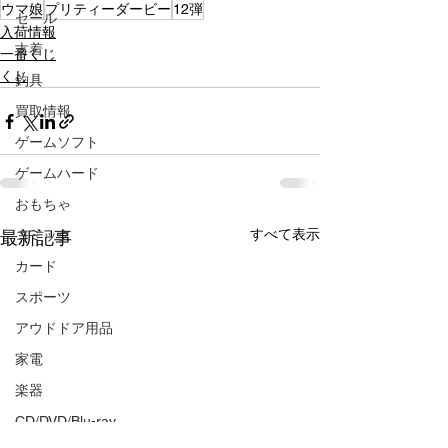
ウマ娘
プリティーダービー
12弾
セール
入荷情報
古着
一番くじ
くじ
釣具
買取情報
ゲームソフト
ゲームハード
おもちゃ
すべて表示
最新記事
コミック
カード
スポーツ
アウドドア用品
家電
楽器
CD/DVD/Blu-ray