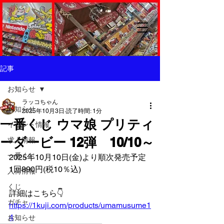
記事
お知らせ
ラッコちゃん
お知らせ
2025年10月3日
読了時間: 1分
一番くじ ウマ娘 プリティ
イベント情報
ーダービー 12弾 10/10～
求人情報
一番くじ
2025年10月10日(金)より順次発売予定
1回890円(税10％込)
入荷情報
くじ
詳細はこちら👇️
ガチャ
https://1kuji.com/products/umamusume1
4
お知らせ