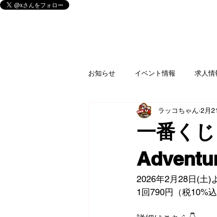
お知らせ
イベント情報
求人情
ラッコちゃん
2月2
釣具
買取情報
ゲームソ
一番くじ 
家電
楽器
CD/DVD/Blu-r
Adventu
2026年2月28日(
フィギュア
アミューズ
1回790円（税10%