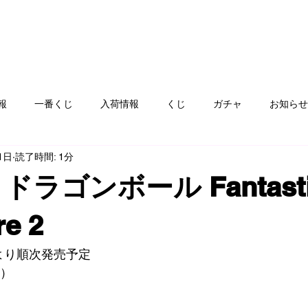
報
一番くじ
入荷情報
くじ
ガチャ
お知らせ
1日
読了時間: 1分
フト
ゲームハード
おもちゃ
コミック
カード
ドラゴンボール Fantasti
ay
服飾品
ぬりえ
青空市
絵本
雑貨、食器
re 2
土)より順次発売予定
込）