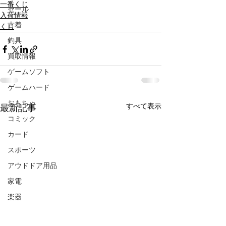
一番くじ
セール
入荷情報
古着
くじ
釣具
買取情報
ゲームソフト
ゲームハード
おもちゃ
すべて表示
最新記事
コミック
カード
スポーツ
アウドドア用品
家電
楽器
CD/DVD/Blu-ray