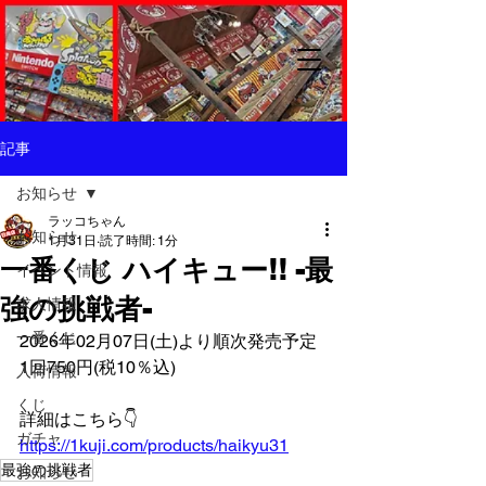
記事
お知らせ
ラッコちゃん
お知らせ
1月31日
読了時間: 1分
一番くじ ハイキュー!! -最
イベント情報
強の挑戦者-
求人情報
一番くじ
2026年02月07日(土)より順次発売予定
1回750円(税10％込)
入荷情報
くじ
詳細はこちら👇️
ガチャ
https://1kuji.com/products/haikyu31
最強の挑戦者
お知らせ