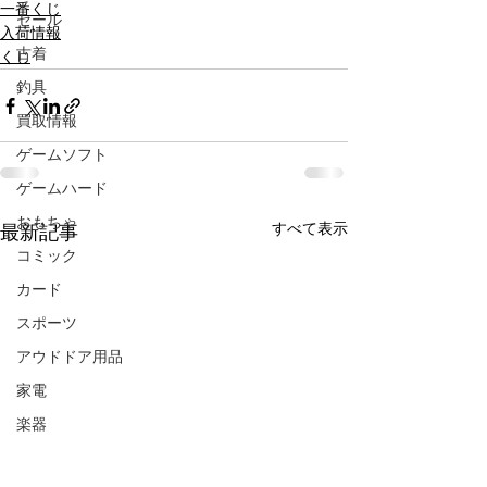
一番くじ
セール
入荷情報
古着
くじ
釣具
買取情報
ゲームソフト
ゲームハード
おもちゃ
すべて表示
最新記事
コミック
カード
スポーツ
アウドドア用品
家電
楽器
CD/DVD/Blu-ray