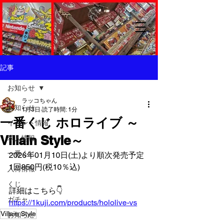
記事
お知らせ
ラッコちゃん
お知らせ
1月3日
読了時間: 1分
一番くじ ホロライブ ～
イベント情報
Villain Style～
求人情報
一番くじ
2026年01月10日(土)より順次発売予定
1回850円(税10％込)
入荷情報
くじ
詳細はこちら👇️
ガチャ
https://1kuji.com/products/hololive-vs
Villain Style
お知らせ