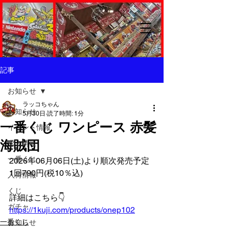
記事
お知らせ
ラッコちゃん
お知らせ
5月30日
読了時間: 1分
一番くじ ワンピース 赤髪
イベント情報
海賊団
求人情報
一番くじ
2026年06月06日(土)より順次発売予定
1回790円(税10％込)
入荷情報
くじ
詳細はこちら👇️
ガチャ
https://1kuji.com/products/onep102
一番くじ
お知らせ