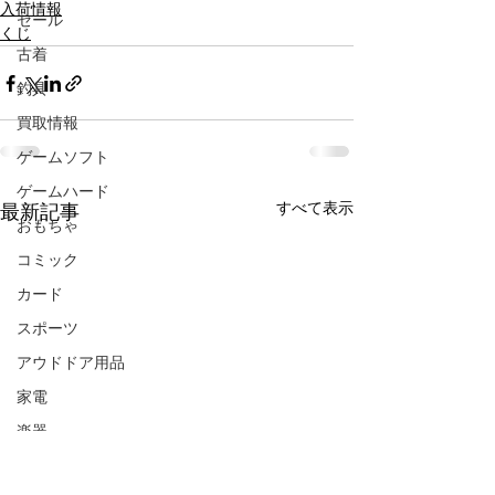
入荷情報
セール
くじ
古着
釣具
買取情報
ゲームソフト
ゲームハード
すべて表示
最新記事
おもちゃ
コミック
カード
スポーツ
アウドドア用品
家電
楽器
CD/DVD/Blu-ray