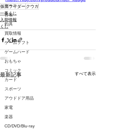
セール
仮面ライダー
クウガ
一番くじ
古着
入荷情報
釣具
くじ
買取情報
ゲームソフト
ゲームハード
おもちゃ
コミック
すべて表示
最新記事
カード
スポーツ
アウドドア用品
家電
楽器
CD/DVD/Blu-ray