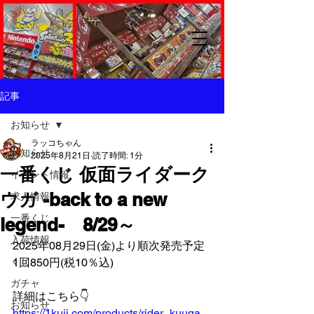
記事
お知らせ
ラッコちゃん
お知らせ
2025年8月21日
読了時間: 1分
一番くじ 仮面ライダーク
イベント情報
ウガ -back to a new
求人情報
一番くじ
legend- 8/29～
入荷情報
2025年08月29日(金)より順次発売予定
くじ
1回850円(税10％込)
ガチャ
詳細はこちら👇️
お知らせ
https://1kuji.com/products/rider_kuuga