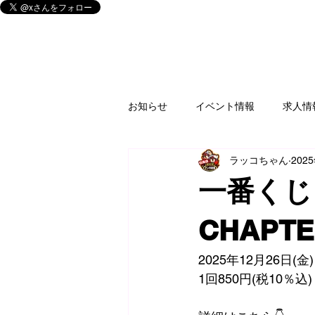
お知らせ
イベント情報
求人情
ラッコちゃん
202
釣具
買取情報
ゲームソ
一番くじ
家電
楽器
CD/DVD/Blu-r
CHAPTE
2025年12月26日
フィギュア
アミューズ
1回850円(税10％込)