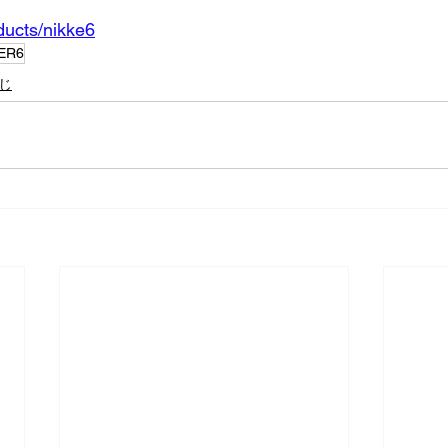
oducts/nikke6
ER6
じ