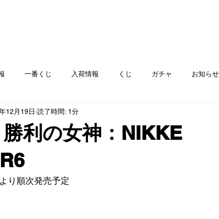
報
一番くじ
入荷情報
くじ
ガチャ
お知らせ
5年12月19日
読了時間: 1分
フト
ゲームハード
おもちゃ
コミック
カード
 勝利の女神：NIKKE
ay
服飾品
ぬりえ
青空市
絵本
雑貨、食器
R6
(金)より順次発売予定