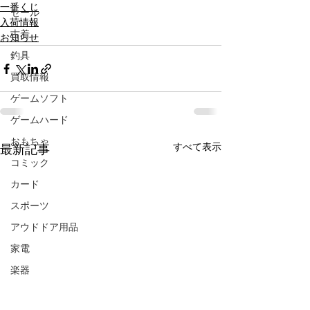
一番くじ
セール
入荷情報
古着
お知らせ
釣具
買取情報
ゲームソフト
ゲームハード
おもちゃ
すべて表示
最新記事
コミック
カード
スポーツ
アウドドア用品
家電
楽器
CD/DVD/Blu-ray