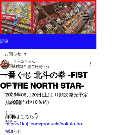
記事
お知らせ
ラッコちゃん
お知らせ
6月13日
読了時間: 1分
一番くじ 北斗の拳 -FIST
イベント情報
OF THE NORTH STAR-
求人情報
一番くじ
2026年06月20日(土)より順次発売予定
1回850円(税10％込)
入荷情報
くじ
詳細はこちら👇️
ガチャ
https://1kuji.com/products/hokuto-no-
ken
お知らせ