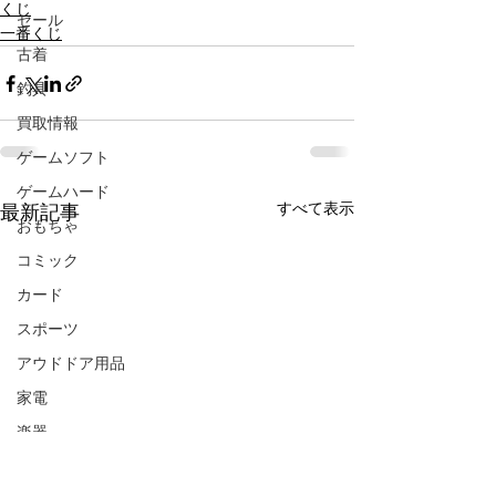
くじ
セール
一番くじ
古着
釣具
買取情報
ゲームソフト
ゲームハード
すべて表示
最新記事
おもちゃ
コミック
カード
スポーツ
アウドドア用品
家電
楽器
CD/DVD/Blu-ray