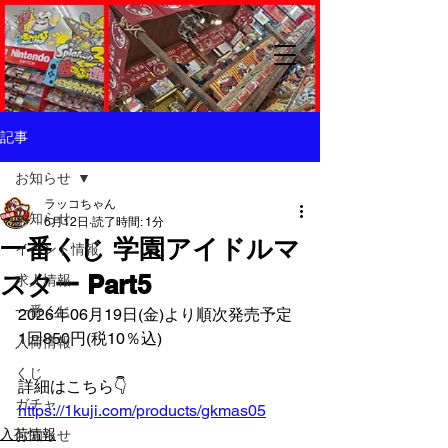
記事
お知らせ
ラッコちゃん
お知らせ
6月12日
読了時間: 1分
一番くじ 学園アイドルマ
イベント情報
スター Part5
求人情報
一番くじ
2026年06月19日(金)より順次発売予定
1回850円(税10％込)
入荷情報
くじ
詳細はこちら👇️
ガチャ
https://1kuji.com/products/gkmas05
入荷情報
お知らせ