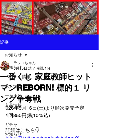
記事
お知らせ
ラッコちゃん
お知らせ
5月15日
読了時間: 1分
一番くじ 家庭教師ヒット
イベント情報
マンREBORN! 標的１ リ
求人情報
一番くじ
ング争奪戦
入荷情報
026年5月16日(土)より順次発売予定
くじ
1回850円(税10％込)
ガチャ
詳細はこちら👇️
お知らせ
https://1kuji.com/products/reborn3