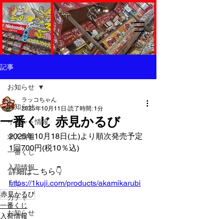
記事
お知らせ
ラッコちゃん
お知らせ
2025年10月11日
読了時間: 1分
一番くじ 赤見かるび
イベント情報
2025年10月18日(土)より順次発売予定
求人情報
1回700円(税10％込)
一番くじ
入荷情報
詳細はこちら👇️
くじ
https://1kuji.com/products/akamikarubi
赤見かるび
ガチャ
一番くじ
お知らせ
入荷情報