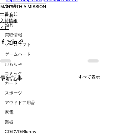
セール
MAN WITH A MISSION
一番くじ
古着
入荷情報
釣具
くじ
買取情報
ゲームソフト
ゲームハード
おもちゃ
コミック
すべて表示
最新記事
カード
スポーツ
アウドドア用品
家電
楽器
CD/DVD/Blu-ray