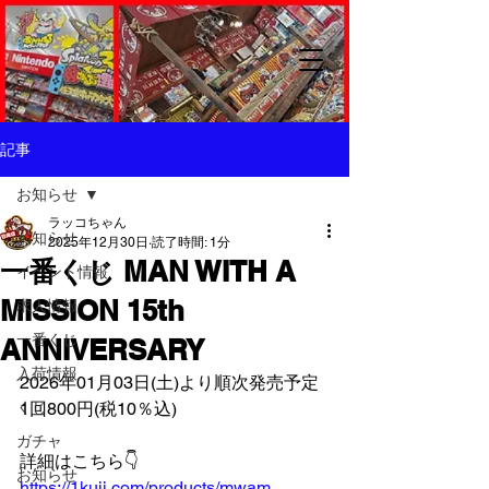
記事
お知らせ
ラッコちゃん
お知らせ
2025年12月30日
読了時間: 1分
一番くじ MAN WITH A
イベント情報
MISSION 15th
求人情報
一番くじ
ANNIVERSARY
入荷情報
2026年01月03日(土)より順次発売予定
くじ
1回800円(税10％込)
ガチャ
詳細はこちら👇️
お知らせ
https://1kuji.com/products/mwam