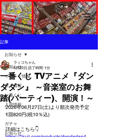
記事
お知らせ
ラッコちゃん
お知らせ
6月20日
読了時間: 1分
一番くじ TVアニメ『ダン
イベント情報
ダダン』 ～音楽室のお舞
求人情報
一番くじ
踏(パーティー)、開演！～
入荷情報
2026年06月27日(土)より順次発売予定
くじ
1回820円(税10％込)
ガチャ
詳細はこちら👇️
お知らせ
https://1kuji.com/products/dandadan4