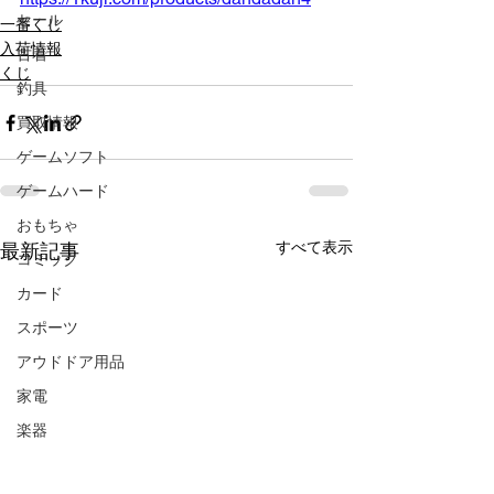
セール
一番くじ
入荷情報
古着
くじ
釣具
買取情報
ゲームソフト
ゲームハード
おもちゃ
すべて表示
最新記事
コミック
カード
スポーツ
アウドドア用品
家電
楽器
CD/DVD/Blu-ray