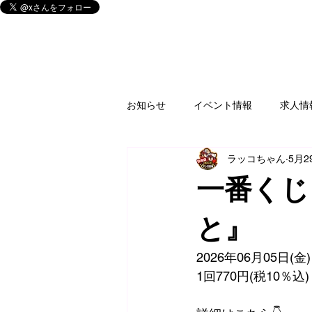
お知らせ
イベント情報
求人情
ラッコちゃん
5月2
釣具
買取情報
ゲームソ
一番くじ
家電
楽器
CD/DVD/Blu-r
と』
2026年06月05日
フィギュア
アミューズ
1回770円(税10％込)