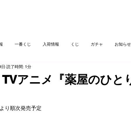
報
一番くじ
入荷情報
くじ
ガチャ
お知らせ
9日
読了時間: 1分
フト
ゲームハード
おもちゃ
コミック
カード
 TVアニメ『薬屋のひと
ay
服飾品
ぬりえ
青空市
絵本
雑貨、食器
(金)より順次発売予定