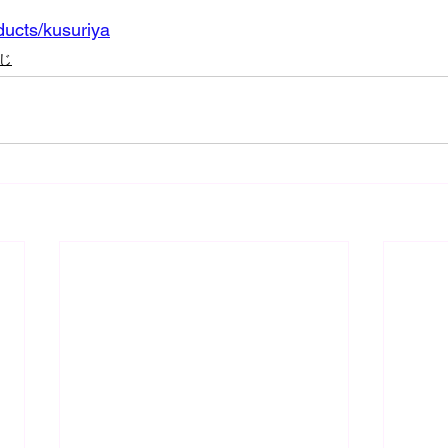
ducts/kusuriya
じ