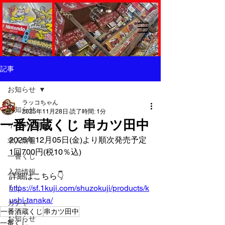
記事
お知らせ
ラッコちゃん
お知らせ
2025年11月28日
読了時間: 1分
一番酒蔵くじ 串カツ田中
イベント情報
2025年12月05日(金)より順次発売予定
求人情報
1回700円(税10％込)
一番くじ
入荷情報
詳細はこちら👇️
くじ
https://sf.1kuji.com/shuzokuji/products/k
ushi-tanaka/
ガチャ
一番酒蔵くじ
串カツ田中
お知らせ
一番くじ