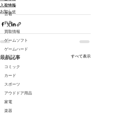
入荷情報
セール
お知らせ
古着
釣具
買取情報
ゲームソフト
ゲームハード
すべて表示
最新記事
おもちゃ
コミック
カード
スポーツ
アウドドア用品
家電
楽器
CD/DVD/Blu-ray