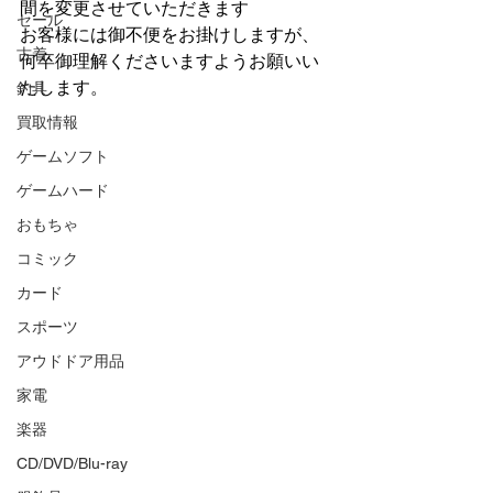
間を変更させていただきます
セール
お客様には御不便をお掛けしますが、
古着
何卒御理解くださいますようお願いい
たします。
釣具
買取情報
ゲームソフト
ゲームハード
おもちゃ
コミック
カード
スポーツ
アウドドア用品
家電
楽器
CD/DVD/Blu-ray