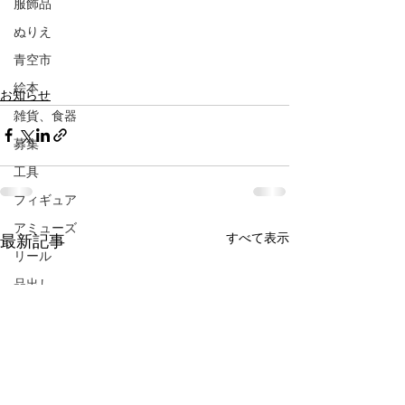
服飾品
ぬりえ
青空市
絵本
お知らせ
雑貨、食器
募集
工具
フィギュア
アミューズ
すべて表示
最新記事
リール
品出し
フリーマーケット
抽選会
ガラポン
LINE限定