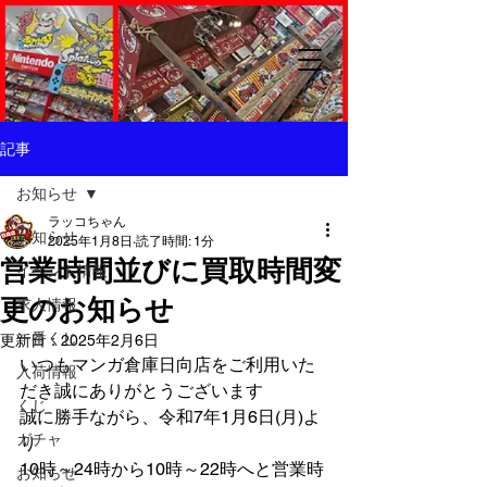
記事
お知らせ
ラッコちゃん
お知らせ
2025年1月8日
読了時間: 1分
営業時間並びに買取時間変
イベント情報
更のお知らせ
求人情報
一番くじ
更新日：
2025年2月6日
いつもマンガ倉庫日向店をご利用いた
入荷情報
だき誠にありがとうございます
くじ
誠に勝手ながら、令和7年1月6日(月)よ
ガチャ
り
10時～24時から10時～22時へと営業時
お知らせ