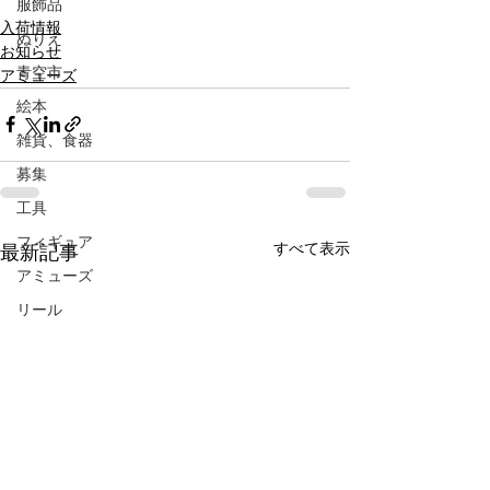
服飾品
入荷情報
ぬりえ
お知らせ
青空市
アミューズ
絵本
雑貨、食器
募集
工具
フィギュア
すべて表示
最新記事
アミューズ
リール
品出し
フリーマーケット
抽選会
ガラポン
LINE限定