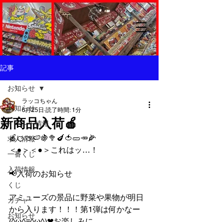
記事
お知らせ
ラッコちゃん
お知らせ
6月25日
読了時間: 1分
新商品入荷🍎
イベント情報
🍎🍊🍈🍉🍇🥦🍆🍅🥒🥕🌽
求人情報
＜●＞＜●＞これはッ…！
一番くじ
入荷情報
📢入荷のお知らせ
くじ
アミューズの景品に野菜や果物が明日
ガチャ
から入ります！！！第1弾は何かなー
お知らせ
(^ω^≡^ω^)❤お楽しみに