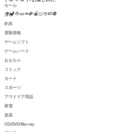
セール
🥦🍆🍅🥒🥕🌽🍎🍊🍈🍉🍇
古着
釣具
買取情報
ゲームソフト
ゲームハード
おもちゃ
コミック
カード
スポーツ
アウドドア用品
家電
楽器
CD/DVD/Blu-ray