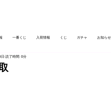
報
一番くじ
入荷情報
くじ
ガチャ
お知らせ
4日
読了時間: 0分
フト
ゲームハード
おもちゃ
コミック
カード
取
ay
服飾品
ぬりえ
青空市
絵本
雑貨、食器