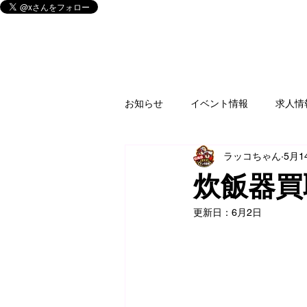
お知らせ
イベント情報
求人情
ラッコちゃん
5月1
釣具
買取情報
ゲームソ
炊飯器買
更新日：
6月2日
家電
楽器
CD/DVD/Blu-r
フィギュア
アミューズ