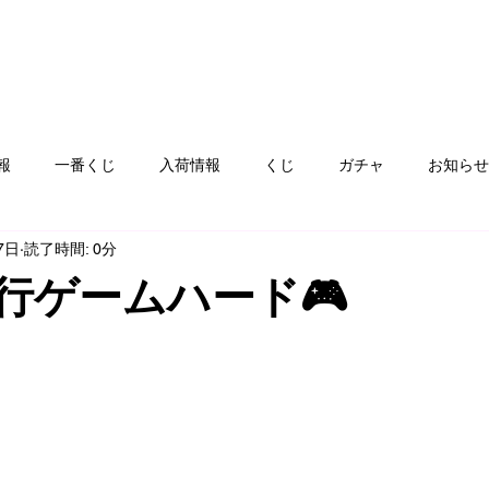
報
一番くじ
入荷情報
くじ
ガチャ
お知らせ
7日
読了時間: 0分
フト
ゲームハード
おもちゃ
コミック
カード
現行ゲームハード🎮
ay
服飾品
ぬりえ
青空市
絵本
雑貨、食器