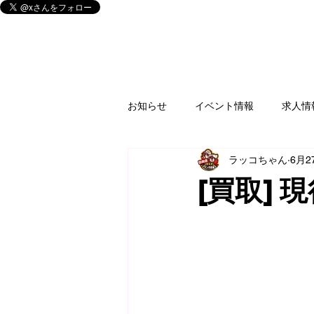
お知らせ
イベント情報
求人情
ラッコちゃん
6月2
釣具
買取情報
ゲームソ
[買取] 
家電
楽器
CD/DVD/Blu-r
フィギュア
アミューズ