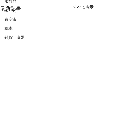
服飾品
すべて表示
最新記事
ぬりえ
青空市
絵本
雑貨、食器
募集
工具
フィギュア
アミューズ
リール
品出し
フリーマーケット
抽選会
ガラポン
LINE限定