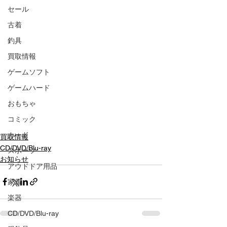
セール
古着
釣具
買取情報
ゲームソフト
ゲームハード
おもちゃ
コミック
カード
買取情報
CD/DVD/Blu-ray
スポーツ
お知らせ
アウドドア用品
家電
楽器
CD/DVD/Blu-ray