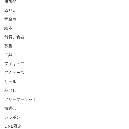
服飾品
ぬりえ
青空市
絵本
雑貨、食器
募集
工具
フィギュア
アミューズ
リール
品出し
フリーマーケット
抽選会
ガラポン
LINE限定