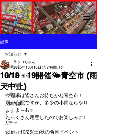
記事
お知らせ
ラッコちゃん
お知らせ
2025年10月16日
読了時間: 1分
10/18・19開催🌤️青空市 (雨
イベント情報
天中止)
求人情報
一番くじ
今週末は皆さんお待ちかね青空市！
雨が心配ですが、多少の小雨ならやり
入荷情報
ますよ～💪✨
くじ
たっくさん用意したのでお楽しみに♪
ガチャ
また、10/25(土)秋の合同イベント
お知らせ