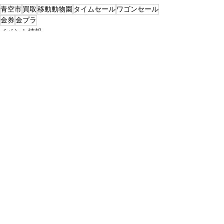
青空市
買取
移動動物園
タイムセール
ワゴンセール
金券
金プラ
イベント情報
青空市
お知らせ
すべて表示
最新記事