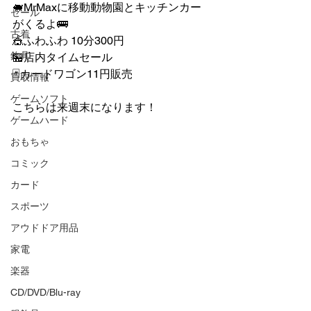
🐖MrMaxに移動動物園とキッチンカー
セール
がくるよ🚌
古着
🎪ふわふわ 10分300円
釣具
🏪店内タイムセール
🃏カードワゴン11円販売
買取情報
ゲームソフト
こちらは来週末になります！
ゲームハード
おもちゃ
コミック
カード
スポーツ
アウドドア用品
家電
楽器
CD/DVD/Blu-ray