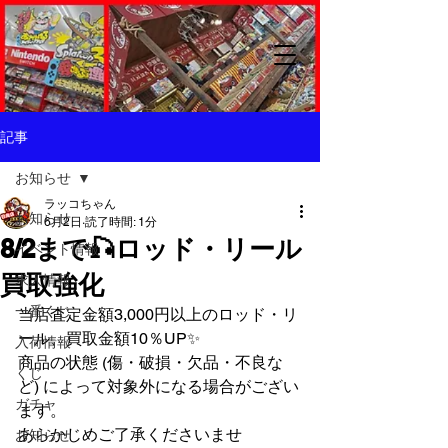
記事
お知らせ
ラッコちゃん
お知らせ
6月2日
読了時間: 1分
8/2まで🎣ロッド・リール
イベント情報
買取強化
求人情報
一番くじ
当店査定金額3,000円以上のロッド・リ
ール、買取金額10％UP✨
入荷情報
商品の状態 (傷・破損・欠品・不良な
くじ
ど) によって対象外になる場合がござい
ガチャ
ます。
あらかじめご了承くださいませ
お知らせ