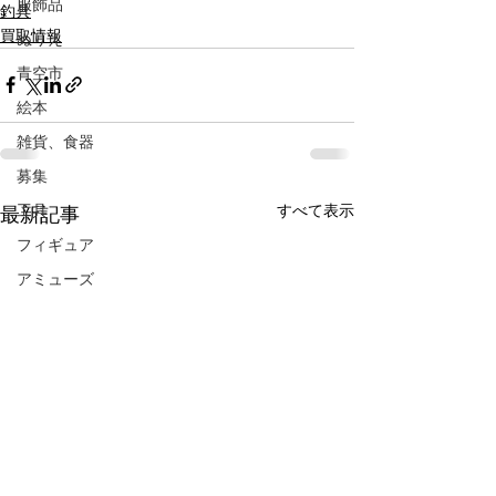
服飾品
釣具
買取情報
ぬりえ
青空市
絵本
雑貨、食器
募集
すべて表示
工具
最新記事
フィギュア
アミューズ
リール
品出し
フリーマーケット
抽選会
ガラポン
LINE限定