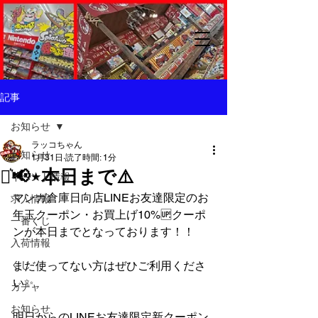
記事
お知らせ
ラッコちゃん
お知らせ
1月31日
読了時間: 1分
⋆͛📢⋆本日まで⚠️
イベント情報
マンガ倉庫日向店LINEお友達限定のお
求人情報
年玉クーポン・お買上げ10%🆙クーポ
一番くじ
ンが本日までとなっております！！
入荷情報
くじ
まだ使ってない方はぜひご利用くださ
い✨
ガチャ
お知らせ
明日からのLINEお友達限定新クーポン