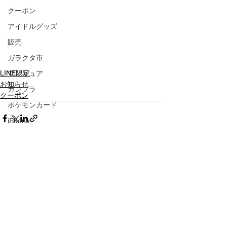
クーポン
アイドルグッズ
販売
ガラクタ市
LINE限定
フィギュア
お知らせ
ガンプラ
クーポン
ポケモンカード
iPhone
青果
縁日
BINGO
すべて表示
最新記事