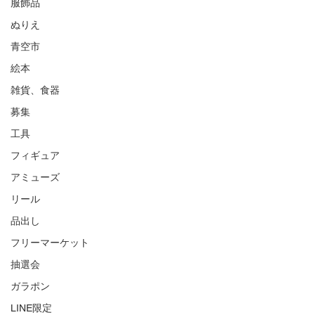
服飾品
ぬりえ
青空市
絵本
雑貨、食器
募集
工具
フィギュア
アミューズ
リール
品出し
フリーマーケット
抽選会
ガラポン
LINE限定