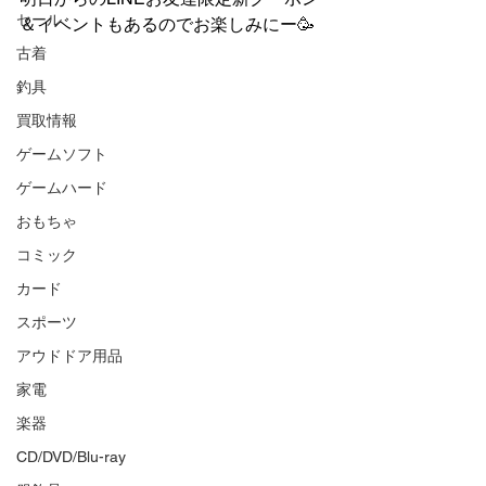
セール
＆イベントもあるのでお楽しみにー🥳
古着
釣具
買取情報
ゲームソフト
ゲームハード
おもちゃ
コミック
カード
スポーツ
アウドドア用品
家電
楽器
CD/DVD/Blu-ray