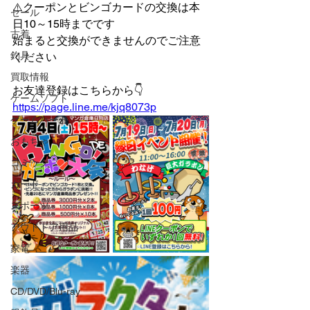
⚠️クーポンとビンゴカードの交換は本
セール
日10～15時までです
古着
始まると交換ができませんのでご注意
釣具
ください
買取情報
お友達登録はこちらから👇
ゲームソフト
https://page.line.me/kjq8073p
ゲームハード
おもちゃ
コミック
カード
スポーツ
アウドドア用品
家電
楽器
CD/DVD/Blu-ray