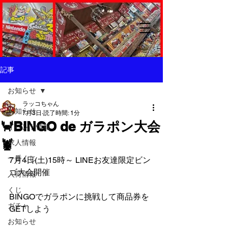
記事
お知らせ
ラッコちゃん
お知らせ
7月3日
読了時間: 1分
🦀BINGO de ガラポン大会
イベント情報
🦞
求人情報
一番くじ
7月4日(土)15時～ LINEお友達限定ビン
ゴ大会開催
入荷情報
くじ
BINGOでガラポンに挑戦して商品券を
ガチャ
GETしよう
お知らせ