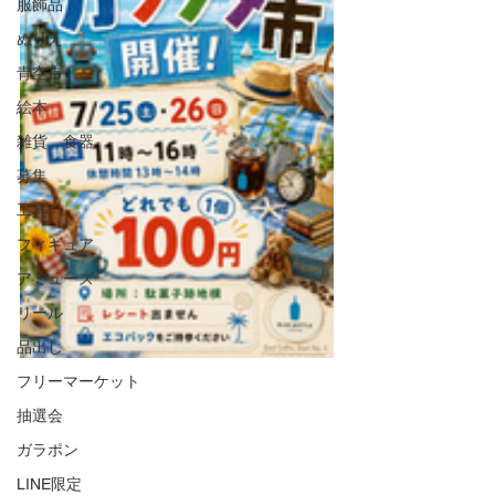
服飾品
ぬりえ
青空市
絵本
雑貨、食器
募集
工具
フィギュア
アミューズ
リール
品出し
フリーマーケット
抽選会
ガラポン
LINE限定