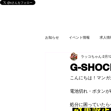
お知らせ
イベント情報
求人情
ラッコちゃん
2月1
釣具
買取情報
ゲームソ
G-SHO
家電
楽器
CD/DVD/Blu-r
こんにちは！マンガ倉
電池切れ・ボタンが
フィギュア
アミューズ
処分に困っていたらぜひ