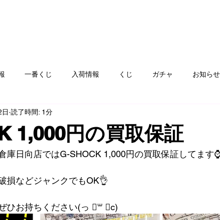
報
一番くじ
入荷情報
くじ
ガチャ
お知らせ
2日
読了時間: 1分
フト
ゲームハード
おもちゃ
コミック
カード
CK 1,000円の買取保証
ay
服飾品
ぬりえ
青空市
絵本
雑貨、食器
庫日向店ではG-SHOCK 1,000円の買取保証してます
破損などジャンクでもOK👌
お持ちください(っ ॑꒳ ॑c)