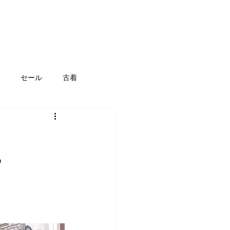
セール
古着
スポーツ
アウドドア用品
募集
工具
⌚