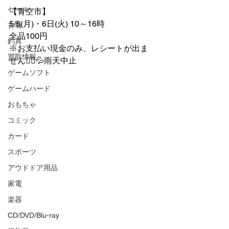
セール
【青空市】
5/5(月)・6日(火) 10～16時
古着
全品100円
釣具
※お支払い現金のみ、レシートが出ま
買取情報
せん🙇‍♂️💦雨天中止
ゲームソフト
ゲームハード
おもちゃ
コミック
カード
スポーツ
アウドドア用品
家電
楽器
CD/DVD/Blu-ray