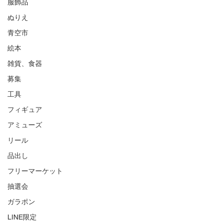
服飾品
ぬりえ
青空市
絵本
雑貨、食器
募集
工具
フィギュア
アミューズ
リール
品出し
フリーマーケット
抽選会
ガラポン
LINE限定