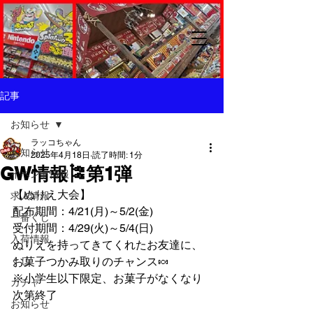
記事
お知らせ
ラッコちゃん
お知らせ
2025年4月18日
読了時間: 1分
GW情報🎏第1弾
イベント情報
【ぬりえ大会】
求人情報
配布期間：4/21(月)～5/2(金)
一番くじ
受付期間：4/29(火)～5/4(日)
入荷情報
ぬりえを持ってきてくれたお友達に、
くじ
お菓子つかみ取りのチャンス🍬
※小学生以下限定、お菓子がなくなり
ガチャ
次第終了
お知らせ