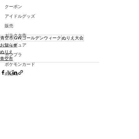
クーポン
アイドルグッズ
販売
ガラクタ市
青空市
GW
ゴールデンウィーク
ぬりえ大会
お知らせ
フィギュア
ぬりえ
ガンプラ
青空市
ポケモンカード
iPhone
青果
縁日
BINGO
すべて表示
最新記事