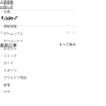
入荷情報
セール
お知らせ
古着
釣具
買取情報
ゲームソフト
ゲームハード
すべて表示
最新記事
おもちゃ
コミック
カード
スポーツ
アウドドア用品
家電
楽器
CD/DVD/Blu-ray