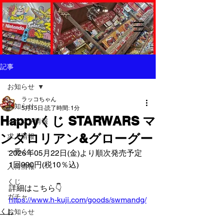
記事
お知らせ
ラッコちゃん
お知らせ
5月15日
読了時間: 1分
Happyくじ STARWARS マ
イベント情報
ンダロリアン&グローグー
求人情報
一番くじ
2026年05月22日(金)より順次発売予定
1回990円(税10％込)
入荷情報
くじ
詳細はこちら👇️
ガチャ
https://www.h-kuji.com/goods/swmandg/
くじ
お知らせ