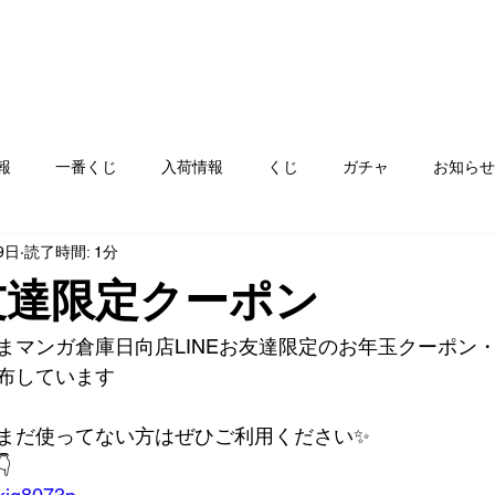
報
一番くじ
入荷情報
くじ
ガチャ
お知らせ
9日
読了時間: 1分
フト
ゲームハード
おもちゃ
コミック
カード
お友達限定クーポン
ay
服飾品
ぬりえ
青空市
絵本
雑貨、食器
まマンガ倉庫日向店LINEお友達限定のお年玉クーポン
配布しています
まだ使ってない方はぜひご利用ください✨
️