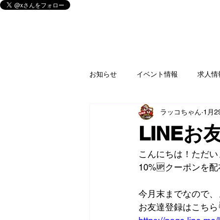
お知らせ
イベント情報
求人情
ラッコちゃん
1月2
釣具
買取情報
ゲームソ
LINE
家電
楽器
CD/DVD/Blu-r
こんにちは！ただい
10%🆙クーポンを
フィギュア
アミューズ
今月末までなので、
お友達登録はこちら👇