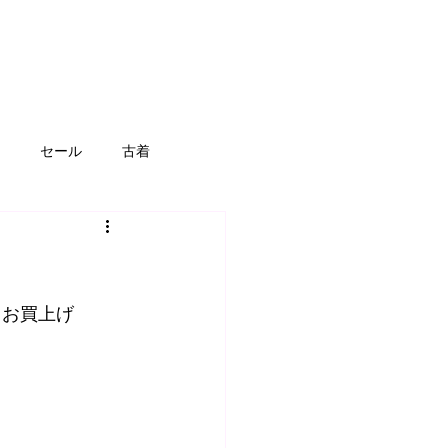
セール
古着
スポーツ
アウドドア用品
募集
工具
・お買上げ